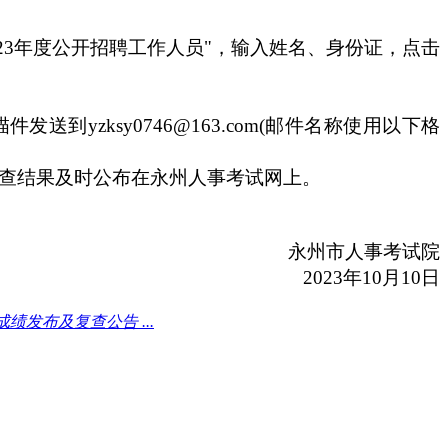
23年度公开招聘工作人员
"，输入姓名
、
身份证
，点击
描件发送到yzksy0746@163.com(邮件名称使用以下格
复查结果及时公布在永州人事考试网上。
永州市人事考试院
202
3
年10
月
10
日
绩发布及复查公告 ...