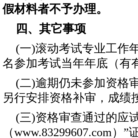
假材料者不予办理。
四、其它事项
(
一
)
滚动考试专业工作
名参加考试当年年底（有
(
二
)
逾期仍未参加资格
另行安排资格补审，成绩
(
三
)
资格审查通过的应
（
www.83299607.com
）”